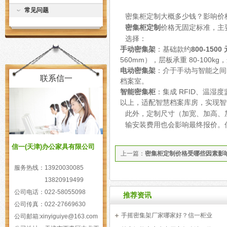
常见问题
密集柜定制大概多少钱？影响价
密集柜定制
价格无固定标准，主
选择：
手动密集架
：基础款约
800-1500
560mm
），层板承重
80-100kg
，
电动密集架
：介于手动与智能之间
联系信一
档案室。
智能密集柜
：集成
RFID
、温湿度
以上，适配智慧档案库房，实现智
此外，定制尺寸（加宽、加高、
输安装费用也会影响最终报价。
信一(天津)办公家具有限公司
上一篇：
密集柜定制价格受哪些因素影
服务热线：
13920030085
13820919499
公司电话：
022-58055098
推荐资讯
公司传真：
022-27669630
手摇密集架厂家哪家好？信一柜业
公司邮箱:
xinyiguiye@163.com