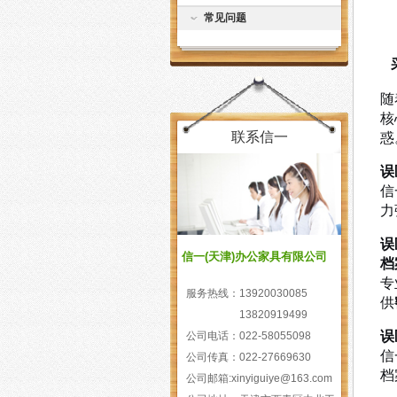
常见问题
随
核
惑
联系信一
误
信
力
误
信一(天津)办公家具有限公司
档
专
服务热线：
13920030085
供
13820919499
误
公司电话：
022-58055098
信
公司传真：
022-27669630
档
公司邮箱:
xinyiguiye@163.com