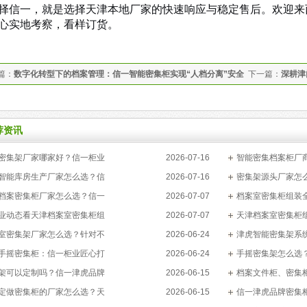
择信一，就是选择天津本地厂家的快速响应与稳定售后。欢迎来
心实地考察，看样订货。
篇：
数字化转型下的档案管理：信一智能密集柜实现“人档分离”安全
下一篇：
深耕津
京津冀协同发展
荐资讯
密集架厂家哪家好？信一柜业
2026-07-16
智能密集档案柜厂
智能库房生产厂家怎么选？信
2026-07-16
密集架源头厂家怎
档案密集柜厂家怎么选？信一
2026-07-07
档案室密集柜组装
业动态看天津档案室密集柜组
2026-07-07
天津档案室密集柜
室密集架厂家怎么选？针对不
2026-06-24
津虎智能密集架系
手摇密集柜：信一柜业匠心打
2026-06-24
手摇密集架怎么选
架可以定制吗？信一津虎品牌
2026-06-15
档案文件柜、密集
定做密集柜的厂家怎么选？天
2026-06-15
信一津虎品牌密集