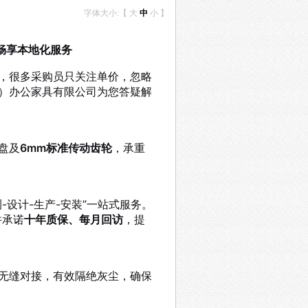
字体大小:【
大
中
小
】
畅享本地化服务
，很多采购员只关注单价，忽略
）办公家具有限公司为您答疑解
盘及
6mm标准传动齿轮
，承重
测-设计-生产-安装”一站式服务。
并承诺
十年质保、每月回访
，提
无缝对接，有效隔绝灰尘，确保