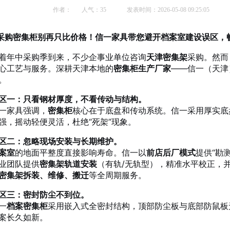
作者：
人气：
35
发表时间：2026-05-08 09:25:05
采购密集柜别再只比价格！信一家具带您避开档案室建设误区，
着年中采购季到来，不少企事业单位咨询
天津密集架
采购。然而
心工艺与服务。深耕天津本地的
密集柜生产厂家
——信一（天津
。
区一：只看钢材厚度，不看传动与结构。
一家具强调，
密集柜
核心在于底盘和传动系统。信一采用厚实底
强，摇动轻便灵活，杜绝“死架”现象。
区二：忽略现场安装与长期维护。
案室
的地面平整度直接影响寿命。信一以
前店后厂模式
提供“勘
业团队提供
密集架轨道安装
（有轨/无轨型），精准水平校正，
密集架拆装、维修、搬迁
等全周期服务。
区三：密封防尘不到位。
一
档案密集柜
采用嵌入式全密封结构，顶部防尘板与底部防鼠板
案长久如新。